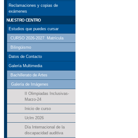
Reclamaciones y copias de
exámenes
NUESTRO CENTRO
Estudios que puedes cursar
CURSO 2026-2027. Matrícula
Bilingüismo
Datos de Contacto
Galería Multimedia
Bachillerato de Artes
Galería de Imágenes
II Olimpiadas Inclusivas-
Marzo-24
Inicio de curso
Uclm 2026
Día Internacional de la
discapacidad auditiva