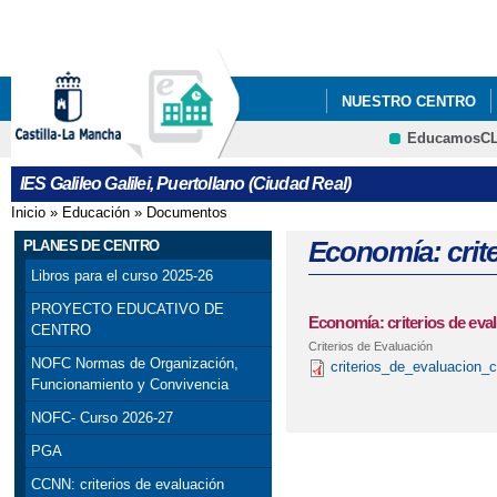
Pa
co
pri
NUESTRO CENTRO
EducamosC
PROYECTO DE INNOV
CRFP
IES Galileo Galilei, Puertollano (Ciudad Real)
Inicio
»
Educación
»
Documentos
Se encuentra usted aquí
Economía: crite
PLANES DE CENTRO
Libros para el curso 2025-26
PROYECTO EDUCATIVO DE
Economía: criterios de eva
CENTRO
Criterios de Evaluación
NOFC Normas de Organización,
criterios_de_evaluacion
Funcionamiento y Convivencia
NOFC- Curso 2026-27
PGA
CCNN: criterios de evaluación