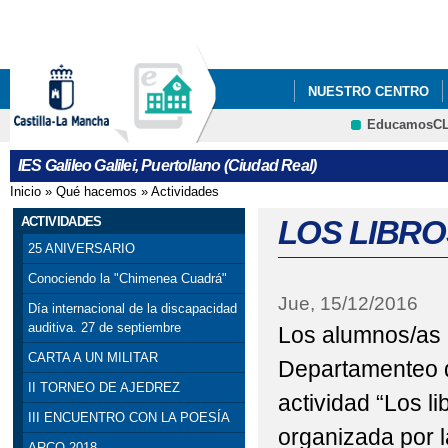
Pa
co
pri
NUESTRO CENTRO
EducamosC
PROYECTO DE INNOV
CRFP
IES Galileo Galilei, Puertollano (Ciudad Real)
Inicio
»
Qué hacemos
»
Actividades
Se encuentra usted aquí
ACTIVIDADES
LOS LIBRO
25 ANIVERSARIO
Conociendo la "Chimenea Cuadrá"
Jue, 15/12/2016
Día internacional de la discapacidad
auditiva. 27 de septiembre
Los alumnos/as d
CARTA A UN MILITAR
Departamenteo de
II TORNEO DE AJEDREZ
actividad “Los li
III ENCUENTRO CON LA POESÍA
organizada por l
ARCO 2018