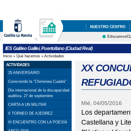
Pa
co
pri
NUESTRO CENTRO
EducamosC
PROYECTO DE INNOV
CRFP
IES Galileo Galilei, Puertollano (Ciudad Real)
Inicio
»
Qué hacemos
»
Actividades
Se encuentra usted aquí
ACTIVIDADES
XX CONCUR
25 ANIVERSARIO
REFUGIAD
Conociendo la "Chimenea Cuadrá"
Día internacional de la discapacidad
auditiva. 27 de septiembre
Mié, 04/05/2016
CARTA A UN MILITAR
Los departamen
II TORNEO DE AJEDREZ
Castellana y Lit
III ENCUENTRO CON LA POESÍA
ARCO 2018