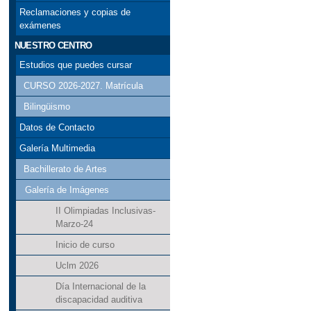
Reclamaciones y copias de
exámenes
NUESTRO CENTRO
Estudios que puedes cursar
CURSO 2026-2027. Matrícula
Bilingüismo
Datos de Contacto
Galería Multimedia
Bachillerato de Artes
Galería de Imágenes
II Olimpiadas Inclusivas-
Marzo-24
Inicio de curso
Uclm 2026
Día Internacional de la
discapacidad auditiva