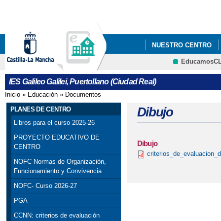
Pa
co
pri
NUESTRO CENTRO
EducamosC
PROYECTO DE INNOV
CRFP
IES Galileo Galilei, Puertollano (Ciudad Real)
Inicio
»
Educación
»
Documentos
Se encuentra usted aquí
Dibujo
PLANES DE CENTRO
Libros para el curso 2025-26
PROYECTO EDUCATIVO DE
Dibujo
CENTRO
criterios_de_evaluacion_d
NOFC Normas de Organización,
Funcionamiento y Convivencia
NOFC- Curso 2026-27
PGA
CCNN: criterios de evaluación