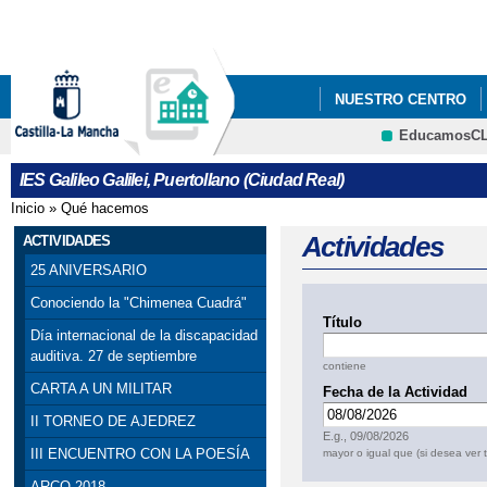
Pa
co
pri
NUESTRO CENTRO
EducamosC
PROYECTO DE INNOV
CRFP
IES Galileo Galilei, Puertollano (Ciudad Real)
Inicio
»
Qué hacemos
Se encuentra usted aquí
Actividades
ACTIVIDADES
25 ANIVERSARIO
Conociendo la "Chimenea Cuadrá"
Título
Día internacional de la discapacidad
auditiva. 27 de septiembre
contiene
CARTA A UN MILITAR
Fecha de la Actividad
Fecha
II TORNEO DE AJEDREZ
E.g., 09/08/2026
III ENCUENTRO CON LA POESÍA
mayor o igual que (si desea ver 
ARCO 2018