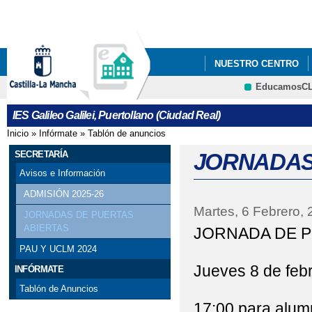
Pa
co
pri
NUESTRO CENTRO
EducamosC
PROYECTO DE INNOV
CRFP
IES Galileo Galilei, Puertollano (Ciudad Real)
Inicio
»
Infórmate
»
Tablón de anuncios
Se encuentra usted aquí
SECRETARÍA
JORNADAS 
Avisos e Información
ADMISIÓN 2025-26
Martes, 6 Febrero,
JORNADAS DE PUERTAS
ABIERTAS
JORNADA DE P
PAU Y UCLM 2024
Jueves 8 de feb
INFÓRMATE
Tablón de Anuncios
17:00 para alu